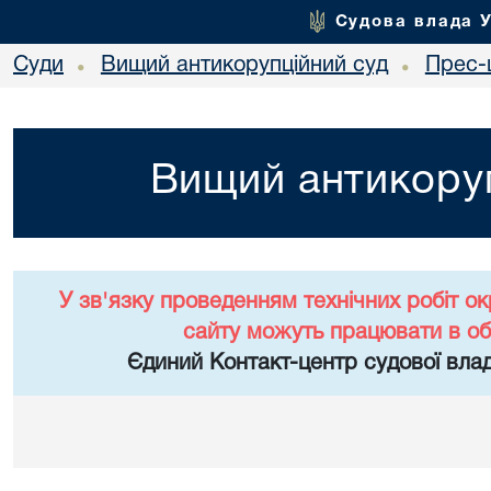
Судова влада 
Суди
Вищий антикорупційний суд
Прес-
•
•
Вищий антикоруп
У зв'язку проведенням технічних робіт о
сайту можуть працювати в о
Єдиний Контакт-центр судової влад