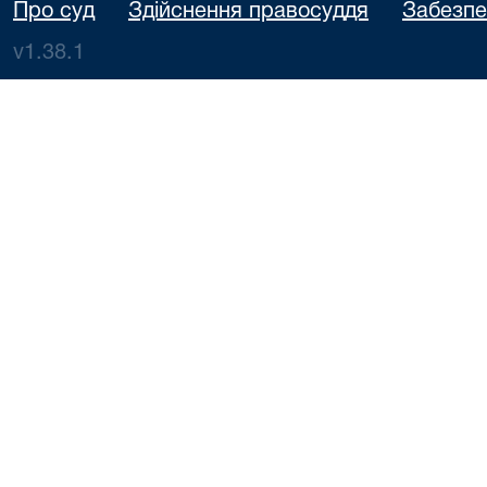
Про суд
Здійснення правосуддя
Забезпе
v1.38.1