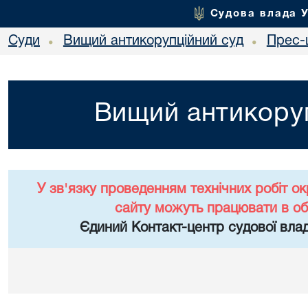
Судова влада 
Суди
Вищий антикорупційний суд
Прес-
•
•
Вищий антикоруп
У зв'язку проведенням технічних робіт о
сайту можуть працювати в о
Єдиний Контакт-центр судової влад