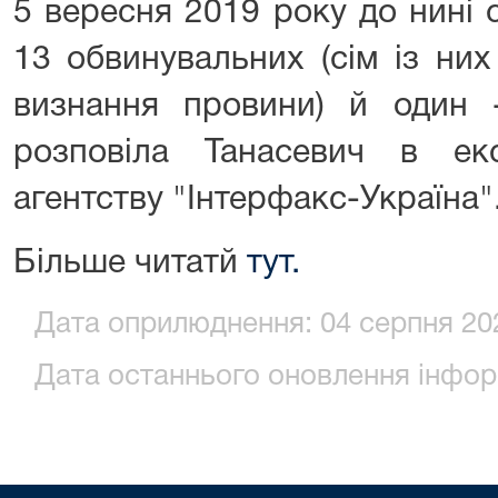
5 вересня 2019 року до нині 
13 обвинувальних (сім із них
визнання провини) й один -
розповіла Танасевич в ек
агентству "Інтерфакс-Україна"
Більше читатй
тут.
Дата оприлюднення: 04 серпня 202
Дата останнього оновлення інформ