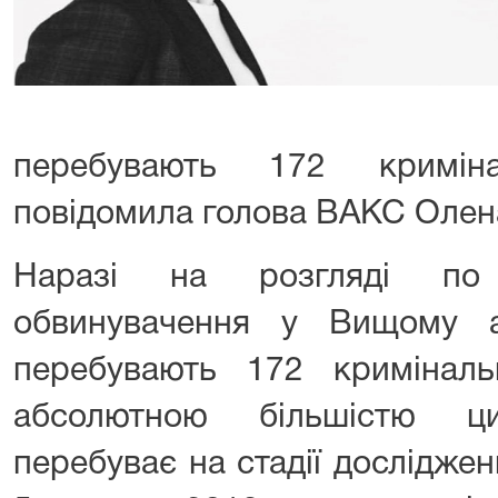
перебувають 172 криміна
повідомила голова ВАКС Олен
Наразі на розгляді по 
обвинувачення у Вищому а
перебувають 172 кримінал
абсолютною більшістю ц
перебуває на стадії дослідженн