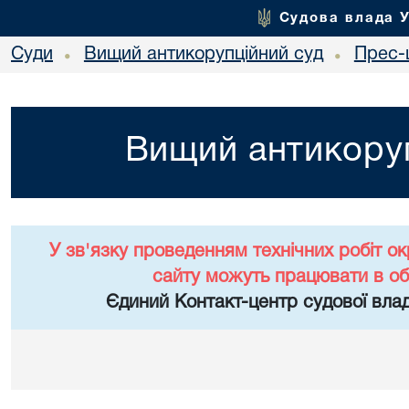
Судова влада 
Суди
Вищий антикорупційний суд
Прес-
•
•
Вищий антикоруп
У зв'язку проведенням технічних робіт о
сайту можуть працювати в о
Єдиний Контакт-центр судової влад