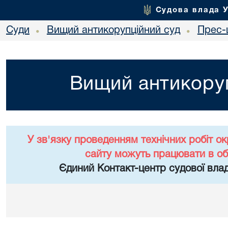
Судова влада 
Суди
Вищий антикорупційний суд
Прес-
•
•
Вищий антикоруп
У зв'язку проведенням технічних робіт о
сайту можуть працювати в о
Єдиний Контакт-центр судової влад