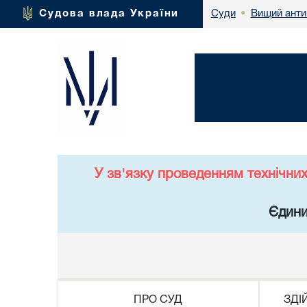
Вищий анти
Судова влада України
Суди
•
У зв'язку проведенням технічни
Єдини
ПРО СУД
ЗДІ