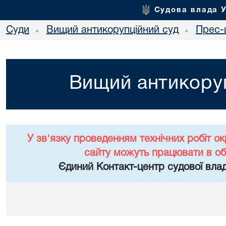
Судова влада 
Суди
Вищий антикорупційний суд
Прес-
•
•
Вищий антикоруп
У зв'язку проведенням технічних робіт о
сайту можуть працювати в о
Єдиний Контакт-центр судової влад