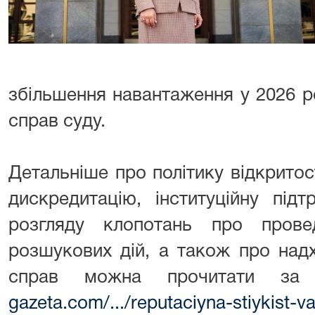
збільшення навантаження у 2026 р
справ суду.
Детальніше про політику відкритос
дискредитацію, інституційну підт
розгляду клопотань про прове
розшукових дій, а також про над
справ можна прочитати за
gazeta.com/.../reputaciyna-stiykist-va