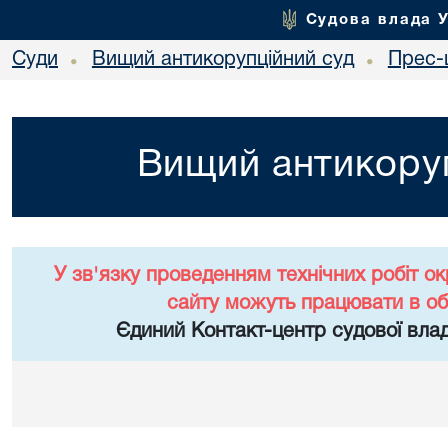
Судова влада 
Суди
Вищий антикорупційний суд
Прес-
•
•
Вищий антикоруп
У зв'язку проведенням технічних робіт о
сайту можуть працювати в о
Єдиний Контакт-центр судової влад