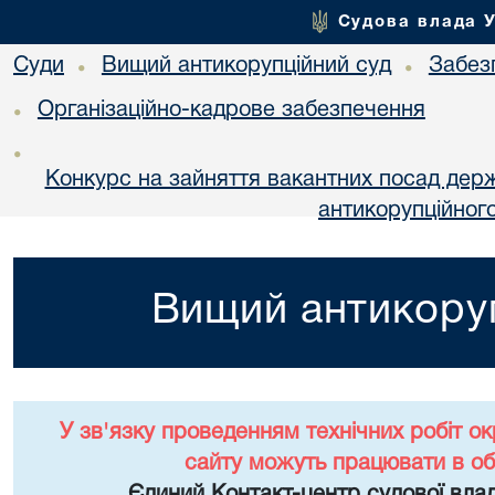
Судова влада 
Суди
Вищий антикорупційний суд
Забез
•
•
Організаційно-кадрове забезпечення
•
•
Конкурс на зайняття вакантних посад дер
антикорупційног
Вищий антикоруп
У зв'язку проведенням технічних робіт о
сайту можуть працювати в о
Єдиний Контакт-центр судової влад