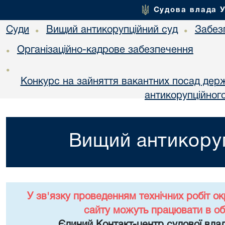
Судова влада 
Суди
Вищий антикорупційний суд
Забез
•
•
Організаційно-кадрове забезпечення
•
•
Конкурс на зайняття вакантних посад дер
антикорупційног
Вищий антикоруп
У зв'язку проведенням технічних робіт о
сайту можуть працювати в о
Єдиний Контакт-центр судової влад