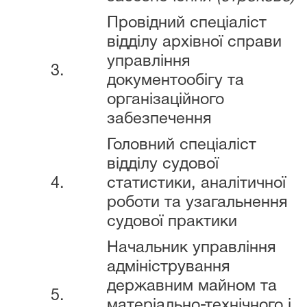
Провідний спеціаліст
відділу архівної справи
управління
3.
документообігу та
організаційного
забезпечення
Головний спеціаліст
відділу судової
4.
статистики, аналітичної
роботи та узагальнення
судової практики
Начальник управління
адміністрування
державним майном та
5.
матеріально-технічного і