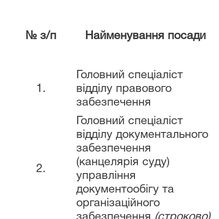
№ з/п
Найменування посади
Головний спеціаліст
1.
відділу правового
забезпечення
Головний спеціаліст
відділу документального
забезпечення
(канцелярія суду)
2.
управління
документообігу та
організаційного
забезпечення
(строково)