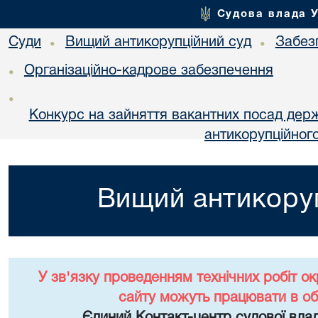
Судова влада 
Суди
Вищий антикорупційний суд
Забез
•
•
Організаційно-кадрове забезпечення
•
•
Конкурс на зайняття вакантних посад дер
антикорупційног
Вищий антикоруп
У зв'язку проведенням технічних робіт о
сайту можуть працювати в о
Єдиний Контакт-центр судової влад