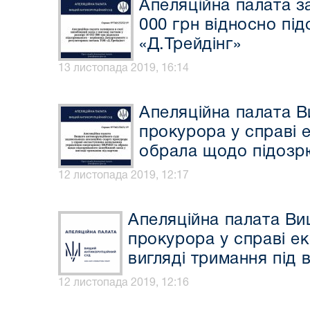
Апеляційна палата за
000 грн відносно пі
«Д.Трейдінг»
13 листопада 2019, 16:14
Апеляційна палата В
прокурора у справі 
обрала щодо підозрю
12 листопада 2019, 12:17
Апеляційна палата Ви
прокурора у справі е
вигляді тримання під 
12 листопада 2019, 12:16