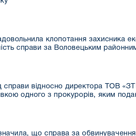
оку
задовольнила клопотання захисника 
ність справи за Воловецьким районни
д справи відносно директора ТОВ «ЗТ
еявкою одного з прокурорів, яким пода
значила, що справа за обвинувачення