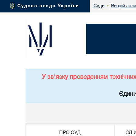
Вищий анти
Судова влада України
Суди
•
У зв'язку проведенням технічни
Єдини
ПРО СУД
ЗДІ