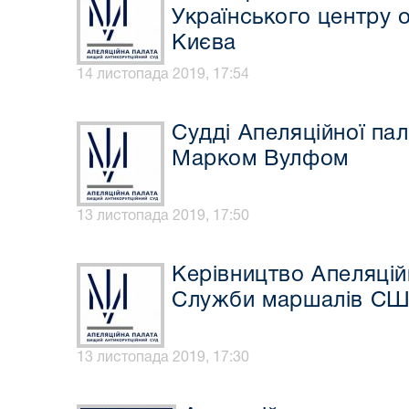
Українського центру 
Києва
14 листопада 2019, 17:54
Судді Апеляційної па
Марком Вулфом
13 листопада 2019, 17:50
Керівництво Апеляцій
Служби маршалів С
13 листопада 2019, 17:30