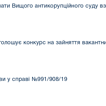
лати Вищого антикорупційного суду вз
голошує конкурс на зайняття вакантн
и у справі №991/908/19