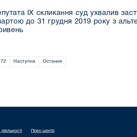
епутата ІХ скликання суд ухвалив заст
 вартою до 31 грудня 2019 року з аль
гривень
72
Наступна
Остання
діяльності
Прес-центр