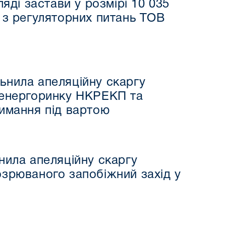
яді застави у розмірі 10 035
 з регуляторних питань ТОВ
ьнила апеляційну скаргу
я енергоринку НКРЕКП та
римання під вартою
нила апеляційну скаргу
зрюваного запобіжний захід у