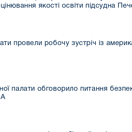
оцінювання якості освіти підсудна Пе
лати провели робочу зустріч із амер
ної палати обговорило питання безпе
ША