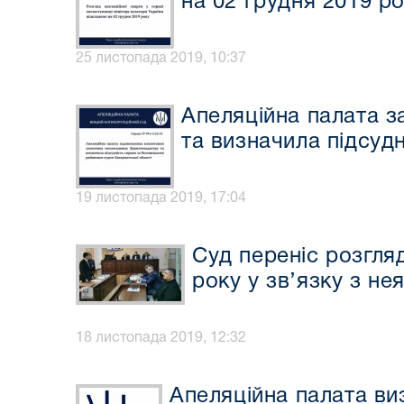
на 02 грудня 2019 р
25 листопада 2019, 10:37
Апеляційна палата 
та визначила підсуд
19 листопада 2019, 17:04
Суд переніс розгля
року у зв’язку з н
18 листопада 2019, 12:32
Апеляційна палата ви