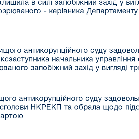
лишила в силі запобіжний захід у вигл
дозрюваного - керівника Департаменту
ищого антикорупційного суду задовол
ексзаступника начальника управлінн
ваного запобіжний захід у вигляді т
щого антикорупційного суду задоволь
ксголови НКРЕКП та обрала щодо підо
вартою