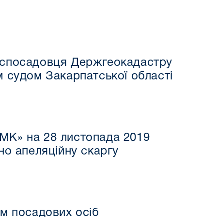
експосадовця Держгеокадастру
м судом Закарпатської області
МК» на 28 листопада 2019
но апеляційну скаргу
м посадових осіб