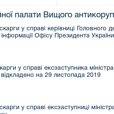
йної палати Вищого антикоруп
 скарги у справі керівниці Головного
ї інформації Офісу Президента Україн
карги у справі ексзаступника міністр
 відкладено на 29 листопада 2019
скарги у справі ексзаступниці міністр