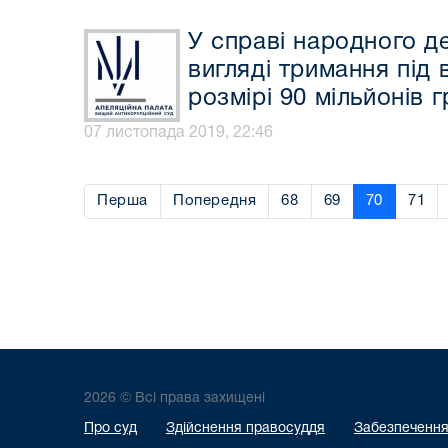
У справі народного д
вигляді тримання під
розмірі 90 мільйонів 
07 листопада 2019, 22:46
Перша
Попередня
68
69
70
71
2026 © Всі права захищені
Про суд
Здійснення правосуддя
Забезпечення 