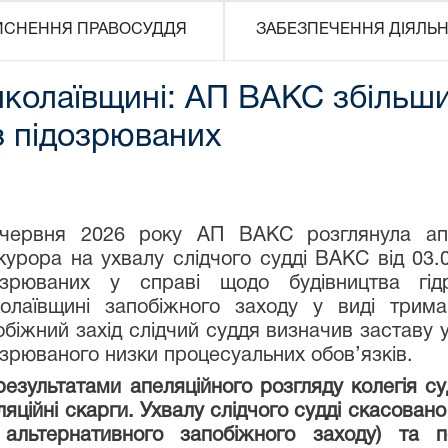
ЙСНЕННЯ ПРАВОСУДДЯ
ЗАБЕЗПЕЧЕННЯ ДІЯЛЬН
колаївщині: АП ВАКС збільши
з підозрюваних
червня 2026 року АП ВАКС розглянула апе
курора на ухвалу слідчого судді ВАКС від 03.
озрюваних у справі щодо будівництва гідр
олаївщині запобіжного заходу у виді трима
обіжний захід слідчий суддя визначив заставу у
озрюваного низки процесуальних обов’язків.
результатами апеляційного розгляду колегія 
ляційні скарги. Ухвалу слідчого судді скасован
 альтернативного запобіжного заходу) та 