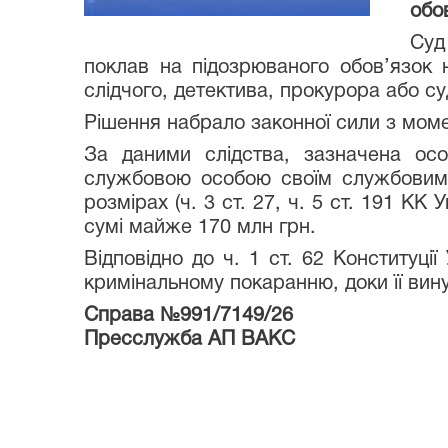
обов
Суд
поклав на підозрюваного обов’язок 
слідчого, детектива, прокурора або суд
Рішення набрало законної сили з мом
За даними слідства, зазначена ос
службовою особою своїм службовим 
розмірах (ч. 3 ст. 27, ч. 5 ст. 191 КК
сумі майже 170 млн грн.
Відповідно до ч. 1 ст. 62 Конституц
кримінальному покаранню, доки її вин
Справа №991/7149/26
Пресслужба АП ВАКС