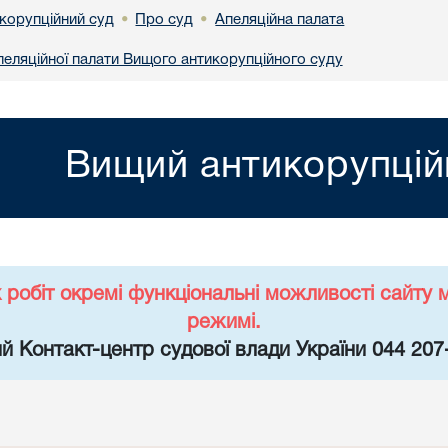
корупційний суд
Про суд
Апеляційна палата
•
•
Апеляційної палати Вищого антикорупційного суду
Вищий антикорупцій
х робіт окремі функціональні можливості сайт
режимі.
й Контакт-центр судової влади України 044 207