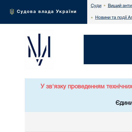
Вищий анти
Суди
•
Судова влада України
Новини та події 
•
У зв'язку проведенням технічни
Єдини