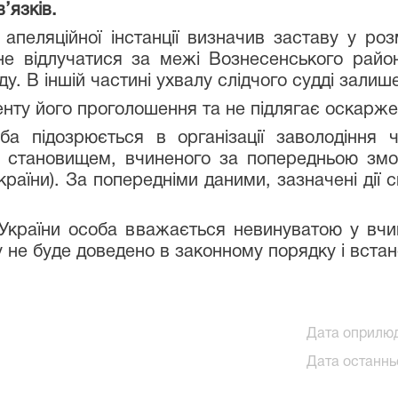
’язків.
 апеляційної інстанції визначив заставу у роз
не відлучатися за межі Вознесенського район
у. В іншій частині ухвалу слідчого судді залиш
енту його проголошення та не підлягає оскарже
оба підозрюється в організації заволодінн
становищем, вчиненого за попередньою змо
 України). За попередніми даними, зазначені ді
ії України особа вважається невинуватою у вчи
у не буде доведено в законному порядку і вст
Дата оприлюд
Дата останньо