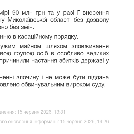
мірі 90 млн грн та у разі її внесення
у Миколаївської області без дозволу
ено без змін.
нню в касаційному порядку.
я чужим майном шляхом зловживання
вою групою осіб в особливо великих
ї спричинили настання збитків державі у
ненні злочину і не може бути піддана
ановлено обвинувальним вироком суду.
нення: 15 червня 2026, 13:31
го оновлення інформації: 15 червня 2026, 14:26