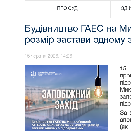
ПРО СУД
ЗДІ
Будівництво ГАЕС на Ми
розмір застави одному 
15 червня 2026, 14:26
15 
про
під
Мик
зап
під
За 
апе
(як