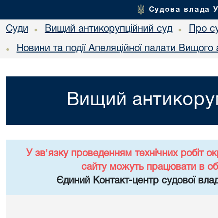
Судова влада 
Суди
Вищий антикорупційний суд
Про с
•
•
Новини та події Апеляційної палати Вищого 
•
Вищий антикоруп
У зв'язку проведенням технічних робіт о
сайту можуть працювати в о
Єдиний Контакт-центр судової влад