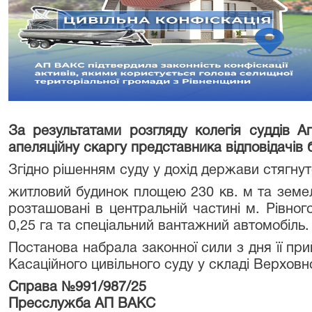
За результатами розгляду колегія суддів 
апеляційну скаргу представника відповідачів 
Згідно рішенням суду у дохід держави стягнут
житловий будинок площею 230 кв. м та земел
розташовані в центральній частині м. Рівног
0,25 га та спеціальний вантажний автомобіль.
Постанова набрала законної сили з дня її пр
Касаційного цивільного суду у складі Верховн
Справа №991/987/25
Пресслужба АП ВАКС