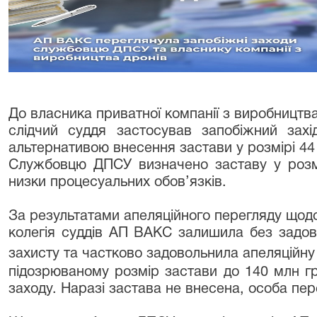
До власника приватної компанії з виробництва
слідчий суддя застосував запобіжний зах
альтернативою внесення застави у розмірі 44 
Службовцю ДПСУ визначено заставу у розмі
низки процесуальних обов’язків.
За результатами апеляційного перегляду щодо
колегія суддів АП ВАКС залишила без задов
захисту та частково задовольнила апеляційн
підозрюваному розмір застави до 140 млн гр
заходу. Наразі застава не внесена, особа пер