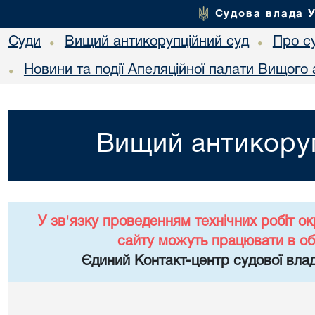
Судова влада 
Суди
Вищий антикорупційний суд
Про с
•
•
Новини та події Апеляційної палати Вищого 
•
Вищий антикоруп
У зв'язку проведенням технічних робіт о
сайту можуть працювати в о
Єдиний Контакт-центр судової влад