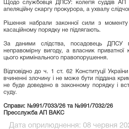
Щодо службовця ДПСУ: колегія суддів АП
апеляційну скаргу прокурора, а ухвалу слідчог
Рішення набрали законної сили з момент
касаційному порядку не підлягають.
За даними слідства, посадовець ДПСУ п
неправомірну вигоду, а власник приватної к
цього кримінального правопорушення.
Відповідно до ч. 1 ст. 62 Конституції Украї
вчиненні злочину і не може бути піддана кри
не буде доведено в законному порядку і в
суду.
Справи: №991/7033/26 та №991/7032/26
Пресслужба АП ВАКС
Дата оприлюднення: 08 червня 202