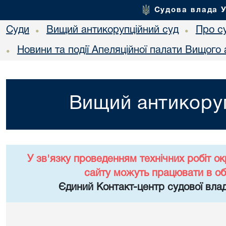
Судова влада 
Суди
Вищий антикорупційний суд
Про с
•
•
Новини та події Апеляційної палати Вищого 
•
Вищий антикоруп
У зв'язку проведенням технічних робіт о
сайту можуть працювати в о
Єдиний Контакт-центр судової влад