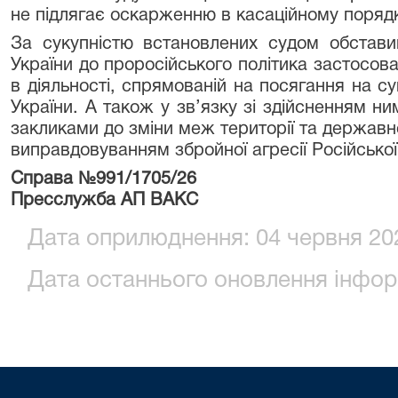
не підлягає оскарженню в касаційному порядк
За сукупністю встановлених судом обстави
України до проросійського політика застосова
в діяльності, спрямованій на посягання на сув
України. А також у зв’язку зі здійсненням ним
закликами до зміни меж території та державн
виправдовуванням збройної агресії Російської
Справа №991/1705/26
Пресслужба АП ВАКС
Дата оприлюднення: 04 червня 202
Дата останнього оновлення інформ