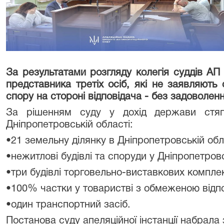
За результатами розгляду колегія суддів АП
представника третіх осіб, які не заявляють
спору на стороні відповідача - без задоволенн
За рішенням суду у дохід держави стяг
Дніпропетровській області:
•21 земельну ділянку в Дніпропетровській обл
•нежитлові будівлі та споруди у Дніпропетровс
•три будівлі торговельно-виставкових комплекс
•100% частки у товаристві з обмеженою відпо
•один транспортний засіб.
Постанова суду апеляційної інстанції набрала 