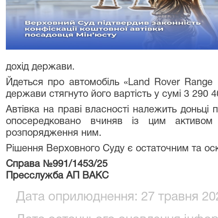
дохід держави.
Йдеться про автомобіль «Land Rover Range R
держави стягнуто його вартість у сумі 3 290 4
Автівка на праві власності належить доньці 
опосередковано вчиняв із цим активом 
розпорядження ним.
Рішення Верховного Суду є остаточним та ос
Справа №991/1453/25
Пресслужба АП ВАКС
Дата оприлюднення: 27 травня 202