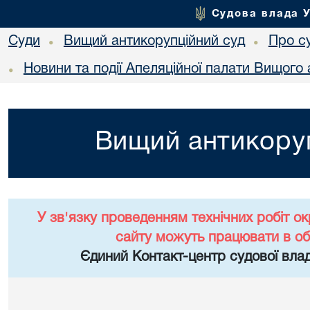
Судова влада 
Суди
Вищий антикорупційний суд
Про с
•
•
Новини та події Апеляційної палати Вищого 
•
Вищий антикоруп
У зв'язку проведенням технічних робіт о
сайту можуть працювати в о
Єдиний Контакт-центр судової влад