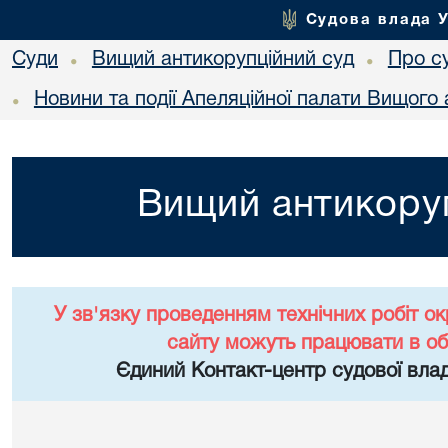
Судова влада 
Суди
Вищий антикорупційний суд
Про с
•
•
Новини та події Апеляційної палати Вищого 
•
Вищий антикоруп
У зв'язку проведенням технічних робіт о
сайту можуть працювати в о
Єдиний Контакт-центр судової влад