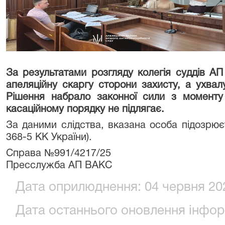
За результатами розгляду колегія суддів 
апеляційну скаргу сторони захисту, а ухвал
Рішення набрало законної сили з момент
касаційному порядку не підлягає.
За даними слідства, вказана особа підозрюєт
368-5 КК України).
Справа №991/4217/25
Пресслужба АП ВАКС
Дата оприлюднення: 04 червня 202
Дата останнього оновлення інформ