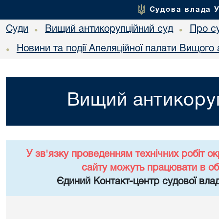
Судова влада 
Суди
Вищий антикорупційний суд
Про с
•
•
Новини та події Апеляційної палати Вищого 
•
Вищий антикоруп
У зв'язку проведенням технічних робіт о
сайту можуть працювати в о
Єдиний Контакт-центр судової влад