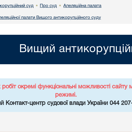
корупційний суд
Про суд
Апеляційна палата
•
•
Апеляційної палати Вищого антикорупційного суду
Вищий антикорупцій
х робіт окремі функціональні можливості сайт
режимі.
й Контакт-центр судової влади України 044 207