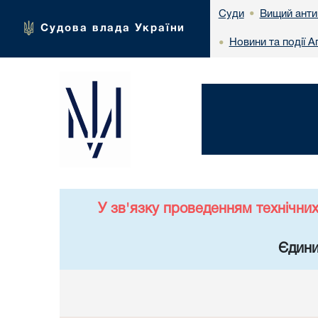
Вищий анти
Суди
•
Судова влада України
Новини та події 
•
У зв'язку проведенням технічни
Єдини