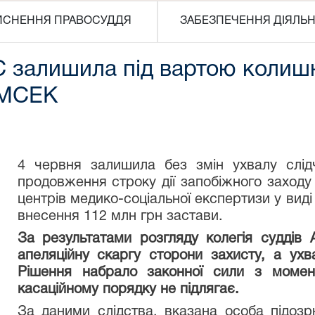
ЙСНЕННЯ ПРАВОСУДДЯ
ЗАБЕЗПЕЧЕННЯ ДІЯЛЬН
С залишила під вартою колишн
 МСЕК
4 червня залишила без змін ухвалу слід
продовження строку дії запобіжного заходу
центрів медико-соціальної експертизи у вид
внесення 112 млн грн застави.
За результатами розгляду колегія судді
апеляційну скаргу сторони захисту, а ухв
Рішення набрало законної сили з моме
касаційному порядку не підлягає.
За даними слідства, вказана особа підозр