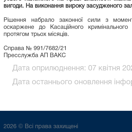
вигоди. На виконання вироку засудженого за
Рішення набрало законної сили з моме
оскаржене до Касаційного кримінального
протягом трьох місяців.
Справа № 991/7682/21
Пресслужба АП ВАКС
Дата оприлюднення: 07 квітня 202
Дата останнього оновлення інформ
2026 © Всі права захищені