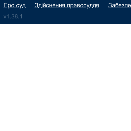
Про суд
Здійснення правосуддя
Забезпе
v1.38.1