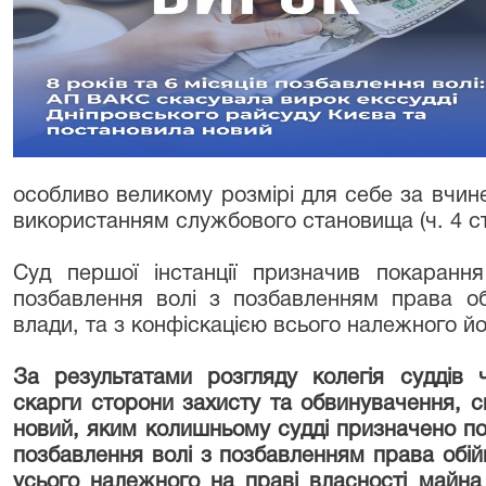
особливо великому розмірі для себе за вчинен
використанням службового становища (ч. 4 ст.
Суд першої інстанції призначив покарання
позбавлення волі з позбавленням права об
влади, та з конфіскацією всього належного й
За результатами розгляду колегія суддів 
скарги сторони захисту та обвинувачення, 
новий, яким колишньому судді призначено пок
позбавлення волі з позбавленням права обій
усього належного на праві власності майн