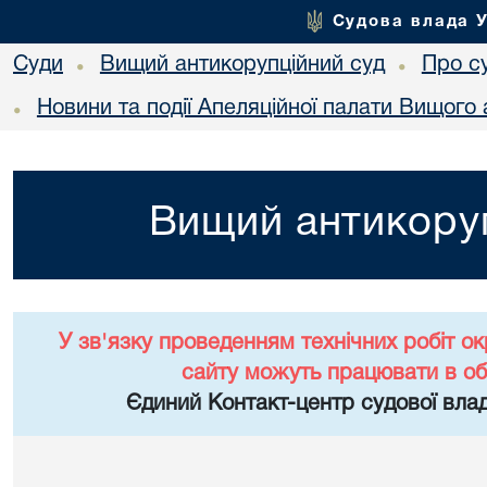
Судова влада 
Суди
Вищий антикорупційний суд
Про с
•
•
Новини та події Апеляційної палати Вищого 
•
Вищий антикоруп
У зв'язку проведенням технічних робіт о
сайту можуть працювати в о
Єдиний Контакт-центр судової влад