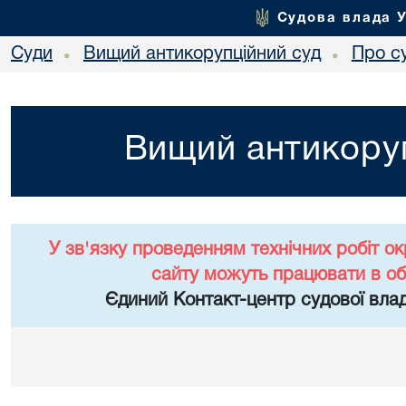
Судова влада 
Суди
Вищий антикорупційний суд
Про с
•
•
Вищий антикоруп
У зв'язку проведенням технічних робіт о
сайту можуть працювати в о
Єдиний Контакт-центр судової влад