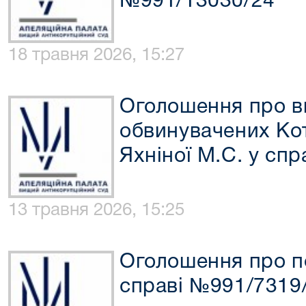
№991/13030/24
18 травня 2026, 15:27
Оголошення про в
обвинувачених Кот
Яхніної М.С. у сп
13 травня 2026, 15:25
Оголошення про п
справі №991/7319