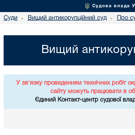
Судова влада 
Суди
Вищий антикорупційний суд
Про с
•
•
Вищий антикоруп
У зв'язку проведенням технічних робіт о
сайту можуть працювати в о
Єдиний Контакт-центр судової влад