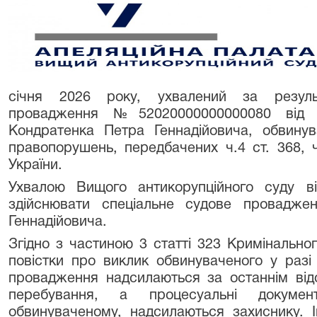
січня 2026 року, ухвалений за резуль
провадження №52020000000000080 від 
Кондратенка Петра Геннадійовича, обвинув
правопорушень, передбачених ч.4 ст. 368, ч
України.
Ухвалою Вищого антикорупційного суду ві
здійснювати спеціальне судове провадже
Геннадійовича.
Згідно з частиною 3 статті 323 Кримінально
повістки про виклик обвинуваченого у разі 
провадження надсилаються за останнім ві
перебування, а процесуальні докуме
обвинуваченому, надсилаються захиснику. 