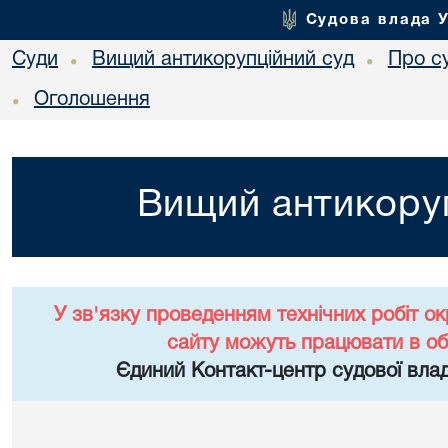
Судова влада 
Суди
Вищий антикорупційний суд
Про с
•
•
Оголошення
•
Вищий антикоруп
У зв'язку проведенням технічних робіт о
сайту можуть працювати в о
Єдиний Контакт-центр судової влад