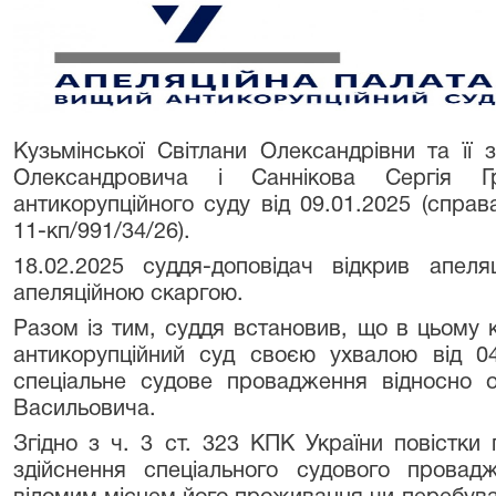
Кузьмінської Світлани Олександрівни та її з
Олександровича і Саннікова Сергія 
антикорупційного суду від 09.01.2025 (спр
11-кп/991/34/26).
18.02.2025 суддя-доповідач відкрив апел
апеляційною скаргою.
Разом із тим, суддя встановив, що в цьому
антикорупційний суд своєю ухвалою від 04
спеціальне судове провадження відносно 
Васильовича.
Згідно з ч. 3 ст. 323 КПК України повістки
здійснення спеціального судового провад