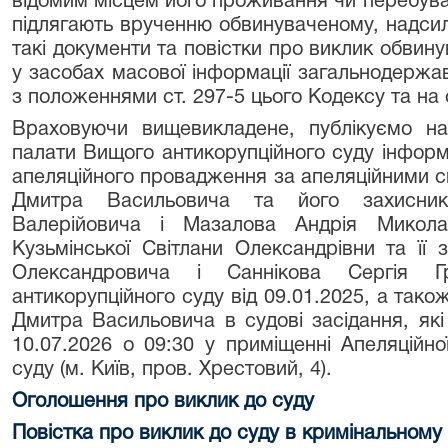
відомим місцем його проживання чи перебува
підлягають врученню обвинуваченому, надсил
такі документи та повістки про виклик обвин
у засобах масової інформації загальнодержа
з положеннями ст. 297-5 цього Кодексу та на 
Враховуючи вищевикладене, публікуємо на 
палати Вищого антикорупційного суду інформ
апеляційного провадження за апеляційними 
Дмитра Васильовича та його захисникі
Валерійовича і Мазалова Андрія Микола
Кузьмінської Світлани Олександрівни та її з
Олександровича і Саннікова Сергія 
антикорупційного суду від 09.01.2025, а так
Дмитра Васильовича в судові засідання, які 
10.07.2026 о 09:30 у приміщенні Апеляційно
суду (м. Київ, пров. Хрестовий, 4).
Оголошення про виклик до суду
Повістка про виклик до суду в кримінальном