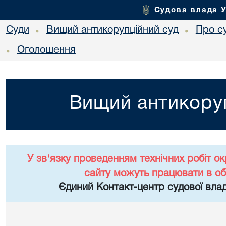
Судова влада 
Суди
Вищий антикорупційний суд
Про с
•
•
Оголошення
•
Вищий антикоруп
У зв'язку проведенням технічних робіт о
сайту можуть працювати в о
Єдиний Контакт-центр судової влад