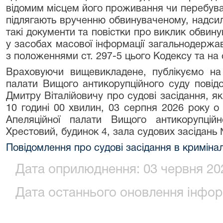
відомим місцем його проживання чи перебува
підлягають врученню обвинуваченому, надсил
такі документи та повістки про виклик обвин
у засобах масової інформації загальнодержа
з положеннями ст. 297-5 цього Кодексу та на 
Враховуючи вищевикладене, публікуємо на 
палати Вищого антикорупційного суду пові
Дмитру Віталійовичу про судові засідання, як
10 годині 00 хвилин, 03 серпня 2026 року о 
Апеляційної палати Вищого антикорупційн
Хрестовий, будинок 4, зала судових засідань 
Повідомлення про судові засідання в кримін
Дата оприлюднення: 03 червня 202
Дата останнього оновлення інформ