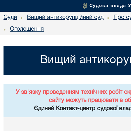
Судова влада 
Суди
Вищий антикорупційний суд
Про с
•
•
Оголошення
•
Вищий антикоруп
У зв'язку проведенням технічних робіт о
сайту можуть працювати в о
Єдиний Контакт-центр судової влад