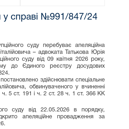
 у справі №991/847/24
пційного суду перебуває апеляційна
талійовича – адвоката Татькова Юрія
йного суду від 09 квітня 2026 року,
ому до Єдиного реєстру досудових
824.
 постановлено здійснювати спеціальне
лійовича, обвинуваченого у вчиненні
5 ст. 191 і ч. 2 ст. 28 ч. 1 ст. 366 КК
ого суду від 22.05.2026 в порядку,
дкрито апеляційне провадження за
6.