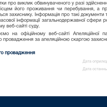
істки про виклик обвинуваченого у разі здійсн
ісцем його проживання чи перебування, а пр
ся захиснику. Інформація про такі документи т
 масової інформації загальнодержавної сфери 
му веб-сайті суду.
ємо на офіційному веб-сайті Апеляційної п
го провадження за апеляційною скаргою захисн
ого провадження
Дата оприлюд
Дата останнь