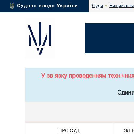
Вищий анти
Судова влада України
Суди
•
У зв'язку проведенням технічни
Єдини
ПРО СУД
ЗДІ