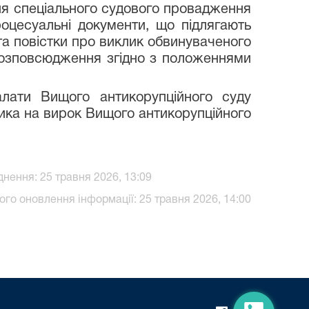
ення спеціального судового провадження
оцесуальні документи, що підлягають
а повістки про виклик обвинуваченого
розповсюдження згідно з положеннями
алати Вищого антикорупційного суду
ика на вирок Вищого антикорупційного
нення: 25 травня 2026, 13:09
ого оновлення інформації: 25 травня 2026, 14:00