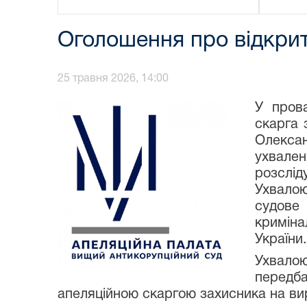
Оголошення про відкрит
25 травня 2026, 14:00
У прова
скарга 
Олексан
ухвале
розслід
Ухвалою
судове 
кримінал
України.
Ухвало
передб
апеляційною скаргою захисника на вир