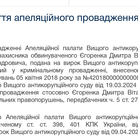
тя апеляційного провадження
дженні Апеляційної палати Вищого антикору
захисника обвинуваченого Єгоренка Дмитра Ві
дровича, подана на вирок Вищого антикорупці
ний у кримінальному провадженні, внесен
увань 05 квітня 2018 року за №42018000000000
 Вищого антикорупційного суду від 19.03.2024
провадження стосовно Єгоренка Дмитра Віта
ьних правопорушень, передбачених ч. 5 ст. 27 ч. 
ю Апеляційної палати Вищого антикорупційн
аченому ст. ст. 398, 401 КПК України, ві
ок Вищого антикорупційного суду від 09.04.202