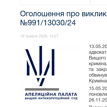
Оголошення про виклик 
№991/13030/24
18 травня 2026, 15:27
13.05.2
адвока
Вищого 
криміна
та закр
обвинув
Криміна
15.05.2
поновл
26.11.2