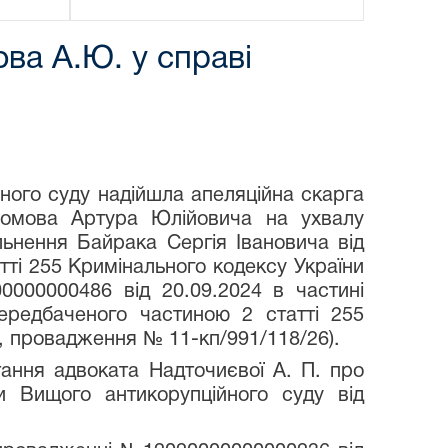
ва А.Ю. у справі
йного суду надійшла апеляційна скарга
Сомова Артура Юлійовича на ухвалу
льнення Байрака Сергія Івановича від
атті 255 Кримінального кодексу України
000000486 від 20.09.2024 в частині
передбаченого частиною 2 статті 255
, провадження № 11-кп/991/118/26).
тання адвоката Надточиєвої А. П. про
и Вищого антикорупційного суду від