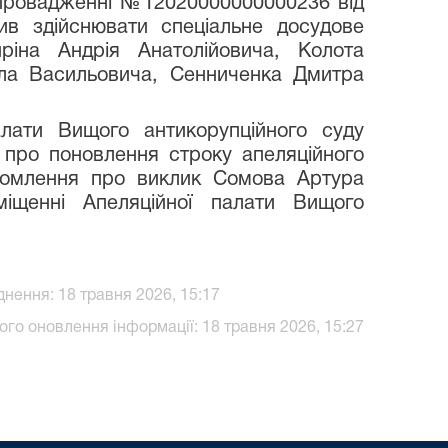
 провадженні №12020000000000236 від
ив здійснювати спеціальне досудове
ріна Андрія Анатолійовича, Колота
ла Васильовича, Сенниченка Дмитра
алати Вищого антикорупційного суду
 про поновлення строку апеляційного
ідомлення про виклик Сомова Артура
іщенні Апеляційної палати Вищого
нення: 18 травня 2026, 15:17
ого оновлення інформації: 18 травня 2026, 15:27