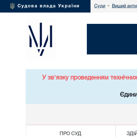
Вищий анти
Судова влада України
Суди
•
У зв'язку проведенням технічни
Єдини
ПРО СУД
ЗДІ