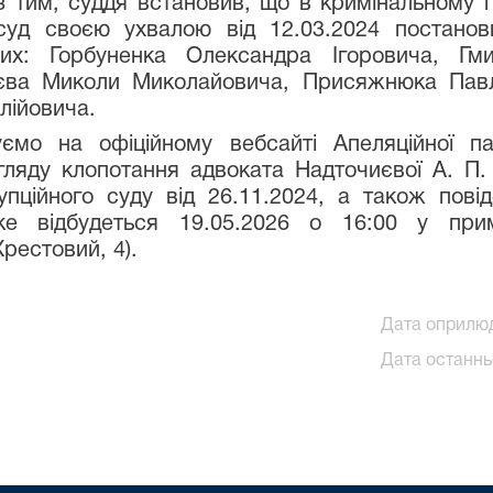
з тим, суддя встановив, що в кримінальному
суд своєю ухвалою від 12.03.2024 постанов
них: Горбуненка Олександра Ігоровича, Гми
єва Миколи Миколайовича, Присяжнюка Пав
лійовича.
ємо на офіційному вебсайті Апеляційної п
ляду клопотання адвоката Надточиєвої А. П.
пційного суду від 26.11.2024, а також пов
ке відбудеться 19.05.2026 о 16:00 у прим
Хрестовий, 4).
Дата оприлюд
Дата останнь