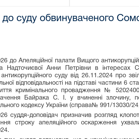
до суду обвинуваченого Сомо
026 до Апеляційної палати Вищого антикорупці
та Надточиєвої Анни Петрівни в інтересах 
антикорупційного суду від 26.11.2024 про зві
льної відповідальності на підставі частини 6 ст
иття кримінального провадження № 52024000
ачення Байрака С. І. у вчиненні злочину, 
льного кодексу України (справа№ 991/13030/24
026 суддя-доповідач призначив розгляд клопо
ення строку апеляційного оскарження ухвал
024.