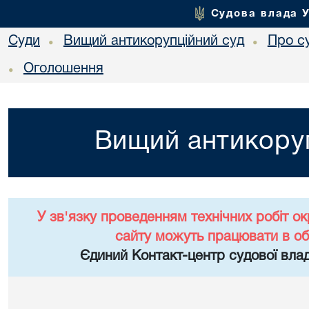
Судова влада 
Суди
Вищий антикорупційний суд
Про с
•
•
Оголошення
•
Вищий антикоруп
У зв'язку проведенням технічних робіт о
сайту можуть працювати в о
Єдиний Контакт-центр судової влад