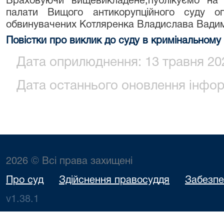
Враховуючи вищевикладене,публікуємо на о
палати Вищого антикорупційного суду 
обвинувачених Котляренка Владислава Вадимо
Повістки про виклик до суду в кримінальном
Дата оприлюднення: 13 травня 202
Дата останнього оновлення інформ
2026 © Всі права захищені
Про суд
Здійснення правосуддя
Забезпе
v1.38.1