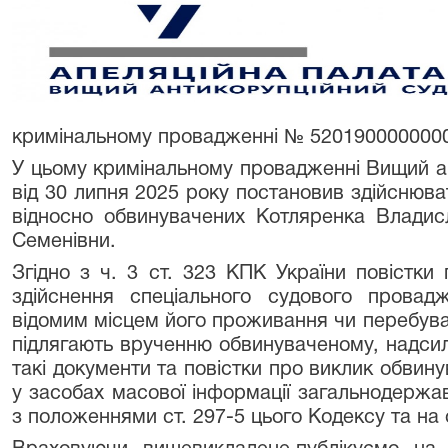
кримінальному провадженні № 52019000000000
У цьому кримінальному провадженні Вищий а
від 30 липня 2025 року постановив здійснюв
відносно обвинувачених Котляренка Владис
Семенівни.
Згідно з ч. 3 ст. 323 КПК України повістки
здійснення спеціального судового провад
відомим місцем його проживання чи перебува
підлягають врученню обвинуваченому, надсил
такі документи та повістки про виклик обвин
у засобах масової інформації загальнодержа
з положеннями ст. 297-5 цього Кодексу та на 