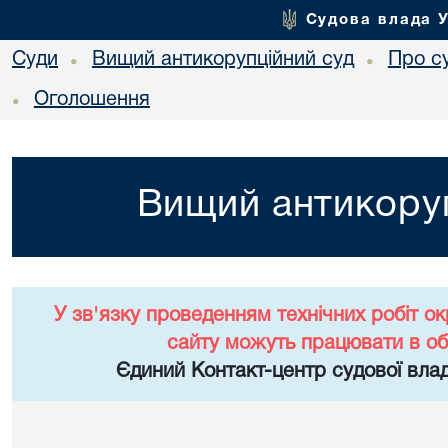
Судова влада 
Суди
Вищий антикорупційний суд
Про с
•
•
Оголошення
•
Вищий антикоруп
У зв'язку проведенням технічних робіт о
сайту можуть працювати в о
Єдиний Контакт-центр судової влад