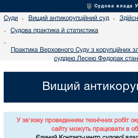
Судова влада 
Суди
Вищий антикорупційний суд
Здійс
•
•
Судова практика й статистика
•
•
Практика Верховного Суду з корупційних з
суддею Лесею Федорак стано
Вищий антикоруп
У зв'язку проведенням технічних робіт о
сайту можуть працювати в о
Єдиний Контакт-центр судової влад