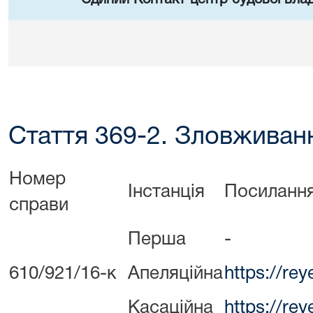
Стаття 369-2. Зловживан
Номер
Інстанція
Посилання
справи
Перша
-
610/921/16-к
Апеляційна
https://re
Касаційна
https://re