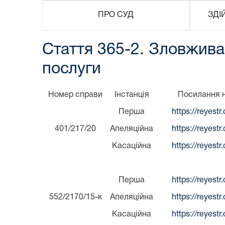
ПРО СУД
ЗДІ
Стаття 365-2. Зловжива
послуги
Номер справи
Інстанція
Посилання 
Перша
https://reyest
401/217/20
Апеляційна
https://reyest
Касаційна
https://reyest
Перша
https://reyest
552/2170/15-к
Апеляційна
https://reyest
Касаційна
https://reyest