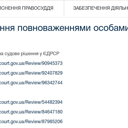
ЙСНЕННЯ ПРАВОСУДДЯ
ЗАБЕЗПЕЧЕННЯ ДІЯЛЬН
ння повноваженнями особами,
на судове рішення у ЄДРСР
r.court.gov.ua/Review/90945373
r.court.gov.ua/Review/92407829
r.court.gov.ua/Review/96342744
r.court.gov.ua/Review/54482394
r.court.gov.ua/Review/84647180
r.court.gov.ua/Review/87985206