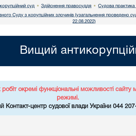
корупційний суд
Здійснення правосуддя
Судова практика 
•
•
ного Суду з корупційних злочинів (узагальнення проведено с
22.08.2022)
Вищий антикорупцій
х робіт окремі функціональні можливості сайт
режимі.
й Контакт-центр судової влади України 044 207