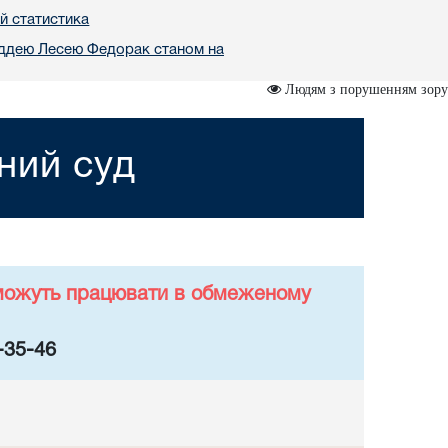
й статистика
уддею Лесею Федорак станом на
Людям з порушенням зору
ний суд
у можуть працювати в обмеженому
-35-46