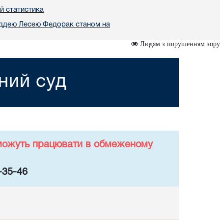
й статистика
уддею Лесею Федорак станом на
Людям з порушенням зору
ний суд
у можуть працювати в обмеженому
-35-46