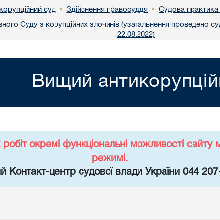
корупційний суд
Здійснення правосуддя
Судова практика 
•
•
ного Суду з корупційних злочинів (узагальнення проведено с
22.08.2022)
Вищий антикорупцій
х робіт окремі функціональні можливості сайт
режимі.
й Контакт-центр судової влади України 044 207