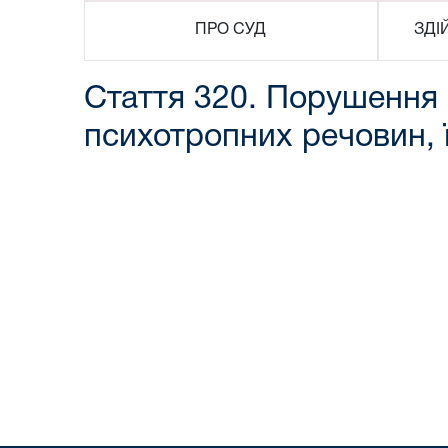
ПРО СУД
ЗДІ
Стаття 320. Порушення 
психотропних речовин, ї