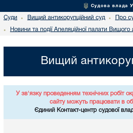
Судова влада 
Суди
Вищий антикорупційний суд
Про с
•
•
Новини та події Апеляційної палати Вищого 
•
Вищий антикоруп
У зв'язку проведенням технічних робіт о
сайту можуть працювати в о
Єдиний Контакт-центр судової влад