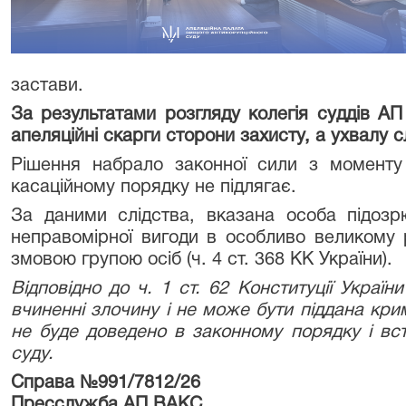
застави.
За результатами розгляду колегія суддів 
апеляційні скарги сторони захисту, а ухвалу с
Рішення набрало законної сили з момент
касаційному порядку не підлягає.
За даними слідства, вказана особа підозр
неправомірної вигоди в особливо великому 
змовою групою осіб (ч. 4 ст. 368 КК України).
Відповідно до ч. 1 ст. 62 Конституції Украї
вчиненні злочину і не може бути піддана кри
не буде доведено в законному порядку і в
суду.
Справа №991/7812/26
Пресслужба АП ВАКС