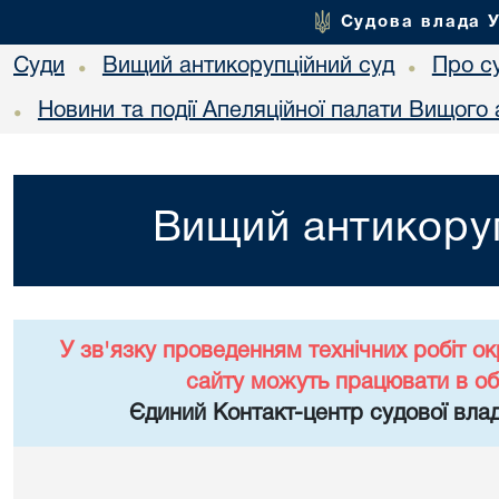
Судова влада 
Суди
Вищий антикорупційний суд
Про с
•
•
Новини та події Апеляційної палати Вищого 
•
Вищий антикоруп
У зв'язку проведенням технічних робіт о
сайту можуть працювати в о
Єдиний Контакт-центр судової влад