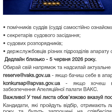
• помічників суддів (судді самостійно ознайом
• секретарів судового засідання;
• судових розпорядників;
• держслужбовців різних підрозділів апарату о
Дедлайн близько -
5 червня 2026 року.
Обирай свій напрямок та надсилай актуальне
reserve@vaks.gov.ua
- якщо бачиш себе в апар
konkursap@apvas.gov.ua
- якщо хочеш в у
забезпечення Апеляційної палати ВАКС.
Важливо! У темі листа обов’язково вказуй по
Кандидати, які пройдуть відбір, отримають 
року та будуть запрошені на співбесіди