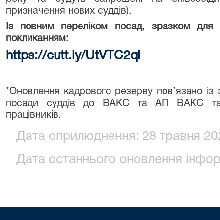
призначення нових суддів).
Із повним переліком посад, зразком для
покликанням:
https://cutt.ly/UtVTC2ql
*Оновлення кадрового резерву пов’язано із
посади суддів до ВАКС та АП ВАКС та 
працівників.
Дата оприлюднення: 28 травня 202
Дата останнього оновлення інформ